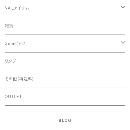
NAILアイテム
アート
雑貨
ドライフラワー
ネイルツール
Gemピアス
シェル
ライト
シェルピアス
リング
ストーン＆パール
ディスプレイ
ゴールド
パールピアス
その他（再送料）
スタッズ＆メタルパーツ＆チェーン
ツールその他
シルバー
ゴールド
OUTLET
ラメ＆ホロ＆パウダー
ピンクゴールド
シルバー
BLOG
フィルム＆シート
樹脂素材
ピンクゴールド