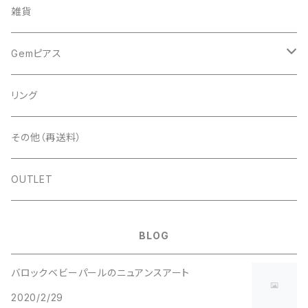
アート
雑貨
ドライフラワー
ネイルツール
Gemピアス
シェル
ライト
シェルピアス
リング
ストーン＆パール
ディスプレイ
ゴールド
パールピアス
その他（再送料）
スタッズ＆メタルパーツ＆チェーン
ツールその他
シルバー
ゴールド
OUTLET
ラメ＆ホロ＆パウダー
ピンクゴールド
シルバー
BLOG
フィルム＆シート
樹脂素材
ピンクゴールド
バロックベビーパールのニュアンスアート
ネイルパーツ＆その他
2020/2/29