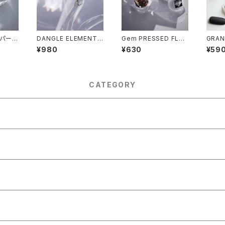
N【パール
DANGLE ELEMENTS
Gem PRESSED FLO
GRAN
/ E TYPE【ダングルエ
WERS SPIREA -コデ
グラニ
¥980
¥630
¥59
レメンツ / E】
マリ-
CATEGORY