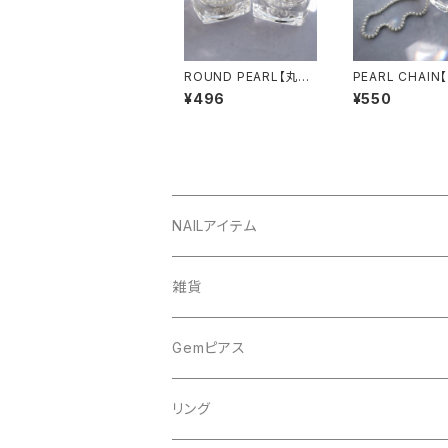
ROUND PEARL【丸パ
PEARL CHAI
ール】
チェーン】
¥496
¥550
NAILアイテム
アート
雑貨
ドライフラワー
ネイルツール
Gemピアス
シェル
ライト
シェルピアス
リング