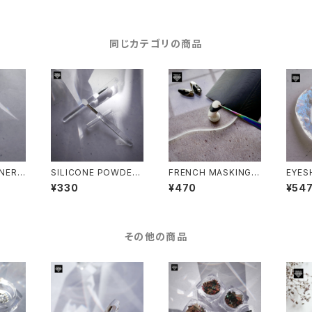
同じカテゴリの商品
INER
SILICONE POWDER
FRENCH MASKING T
EYES
スライド
TOOL-シリコンパウダ
APE -フレンチマスキン
アイシ
¥330
¥470
¥54
ーツール-
グテープ-
その他の商品