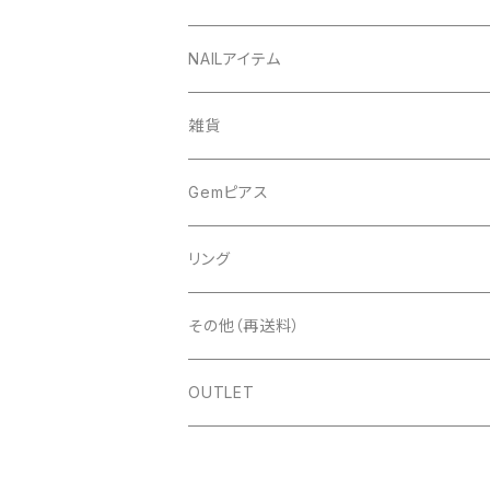
NAILアイテム
アート
雑貨
ドライフラワー
ネイルツール
Gemピアス
シェル
ライト
シェルピアス
リング
ストーン＆パール
ディスプレイ
ゴールド
パールピアス
その他（再送料）
スタッズ＆メタルパーツ＆チェーン
ツールその他
シルバー
ゴールド
OUTLET
ラメ＆ホロ＆パウダー
ピンクゴールド
シルバー