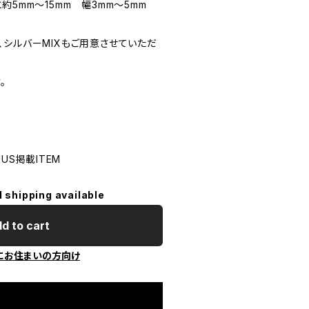
約5mm〜15mm 幅3mm〜5mm
、シルバーMIXもご用意させていただ
。
ENUS掲載ITEM
l shipping available
d to cart
にお住まいの方向け