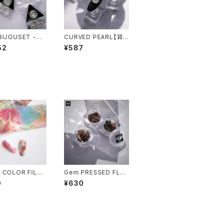
BIJOUSET -ジ
CURVED PEARL【背
ジューセット-
面カーブパール】
52
¥587
 COLOR FILM
Gem PRESSED FLO
ップカラーフィル
WERS SPIREA -コデ
0
¥630
マリ-