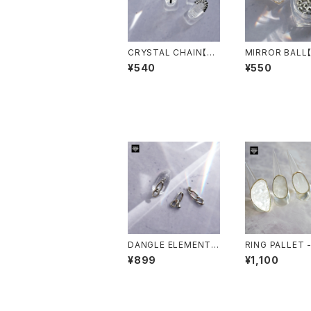
CRYSTAL CHAIN【ク
MIRROR BAL
リスタルチェーン】
ボール】
¥540
¥550
DANGLE ELEMENTS
RING PALLET
/ F TYPE【ダングルエ
パレット-
¥899
¥1,100
レメンツ / F】