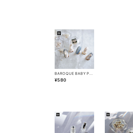
BAROQUE BABY PE
ARL MIX-バロックベビ
¥580
ーパール-