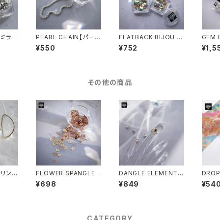
L【ミラー
PEARL CHAIN【パール
FLATBACK BIJOU -
GEM 
チェーン】
フラットバックビジュ-
ェムビ
¥550
¥752
¥1,5
その他の商品
 -リング
FLOWER SPANGLE
DANGLE ELEMENTS
DROP
MIX【フラワースパンコ
/ O TYPE【ダングルエ
-ドロ
¥698
¥849
¥54
ールミックス】
レメンツ / O】
ム-
CATEGORY