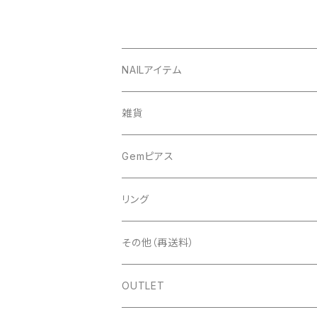
NAILアイテム
アート
雑貨
ドライフラワー
ネイルツール
Gemピアス
シェル
ライト
シェルピアス
リング
ストーン＆パール
ディスプレイ
ゴールド
パールピアス
その他（再送料）
スタッズ＆メタルパーツ＆チェーン
ツールその他
シルバー
ゴールド
OUTLET
ラメ＆ホロ＆パウダー