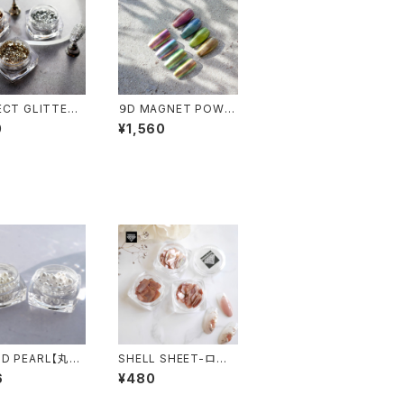
ECT GLITTER -
９D MAGNET POWD
クトグリッター-
ER -9Dマグネットパウ
0
¥1,560
ダー-
D PEARL【丸パ
SHELL SHEET-ロー
ズブラウン-
6
¥480