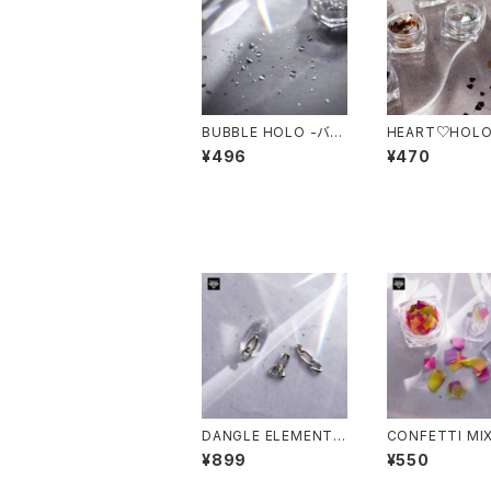
BUBBLE HOLO -バブ
HEART♡HOLO
ルホロ-
ートホロ-
¥496
¥470
DANGLE ELEMENTS
CONFETTI MI
/ F TYPE【ダングルエ
フィッティーミック
¥899
¥550
レメンツ / F】