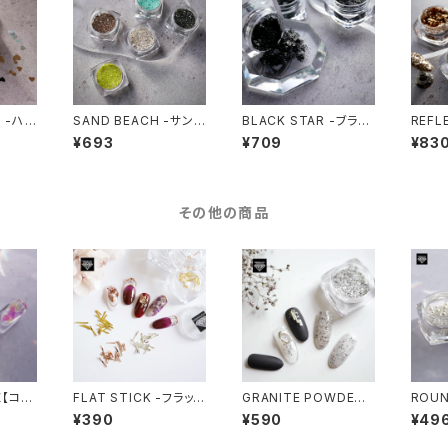
 -ハ
SAND BEACH -サンド
BLACK STAR -ブラッ
REFL
ビーチ-
クスター-
リフレ
¥693
¥709
¥83
その他の商品
X【コン
FLAT STICK -フラット
GRANITE POWDER -
ROUN
ス】
スティック-
グラニトパウダー-
ール】
¥390
¥590
¥49