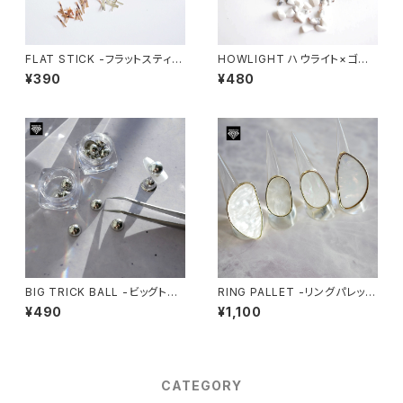
FLAT STICK -フラットスティッ
HOWLIGHT ハウライト×ゴー
ク-
ルドＭＩＸ
¥390
¥480
BIG TRICK BALL -ビッグトリ
RING PALLET -リングパレッ
ックボール-
ト-
¥490
¥1,100
CATEGORY