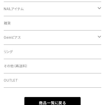
NAILアイテム
アート
雑貨
ドライフラワー
ネイルツール
Gemピアス
シェル
ライト
シェルピアス
リング
ストーン＆パール
ディスプレイ
ゴールド
パールピアス
その他（再送料）
スタッズ＆メタルパーツ＆チェーン
ツールその他
シルバー
ゴールド
OUTLET
ラメ＆ホロ＆パウダー
ピンクゴールド
シルバー
商品一覧に戻る
フィルム＆シート