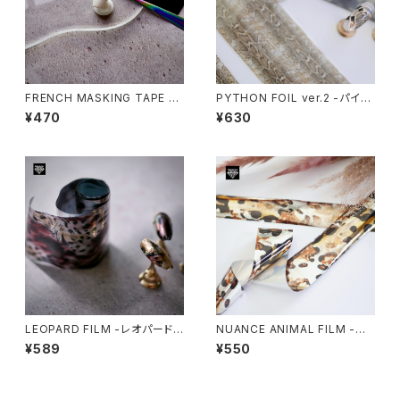
FRENCH MASKING TAPE -
PYTHON FOIL ver.2 -パイソ
フレンチマスキングテープ-
ンホイルver.2-
¥470
¥630
LEOPARD FILM -レオパードフ
NUANCE ANIMAL FILM -ニ
ィルム-
ュアンスアニマルフィルム-
¥589
¥550