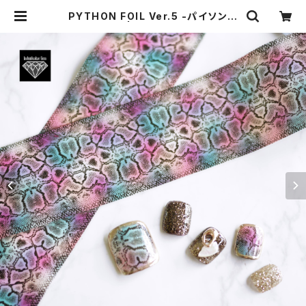
PYTHON FOIL Ver.5 -パイソンホ
イルVer.5- | Individualize Gem