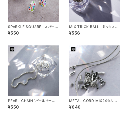
SPARKLE SQUARE -スパーク
MIX TRICK BALL -ミックスト
ルスクエア-
リックボール-
¥550
¥556
PEARL CHAIN【パールチェー
METAL CORD MIX【メタルコ
ン】
ードミックス】
¥550
¥640