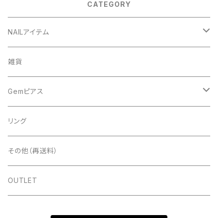
CATEGORY
NAILアイテム
アート
雑貨
ドライフラワー
ネイルツール
Gemピアス
シェル
ライト
シェルピアス
リング
ストーン＆パール
ディスプレイ
ゴールド
パールピアス
その他（再送料）
スタッズ＆メタルパーツ＆チェーン
ツールその他
シルバー
ゴールド
OUTLET
ラメ＆ホロ＆パウダー
ピンクゴールド
シルバー