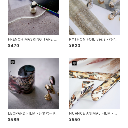
FRENCH MASKING TAPE -
PYTHON FOIL ver.2 -パイソ
フレンチマスキングテープ-
ンホイルver.2-
¥470
¥630
LEOPARD FILM -レオパードフ
NUANCE ANIMAL FILM -ニ
ィルム-
ュアンスアニマルフィルム-
¥589
¥550