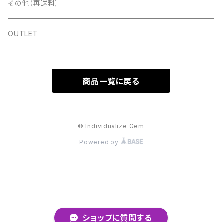
ゴールド
パールピアス
その他（再送料）
スタッズ＆メタルパーツ＆チェーン
ツールその他
シルバー
ゴールド
OUTLET
ラメ＆ホロ＆パウダー
ピンクゴールド
シルバー
商品一覧に戻る
フィルム＆シート
樹脂素材
ピンクゴールド
ネイルパーツ＆その他
© Individualize Gem
Powered by
ショップに質問する