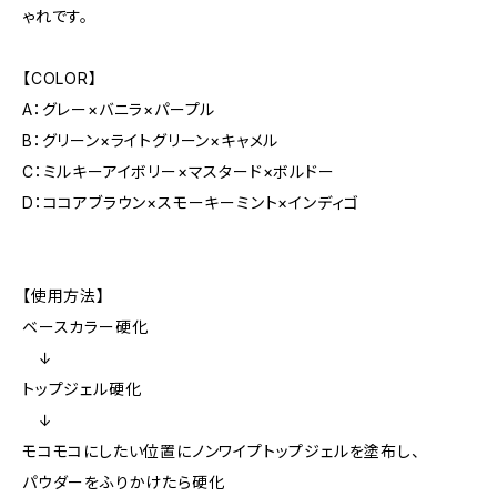
ゃれです。
【COLOR】
A：グレー×バニラ×パープル
B：グリーン×ライトグリーン×キャメル
C：ミルキーアイボリー×マスタード×ボルドー
D：ココアブラウン×スモーキーミント×インディゴ
【使用方法】
ベースカラー硬化
↓
トップジェル硬化
↓
モコモコにしたい位置にノンワイプトップジェルを塗布し、
パウダーをふりかけたら硬化