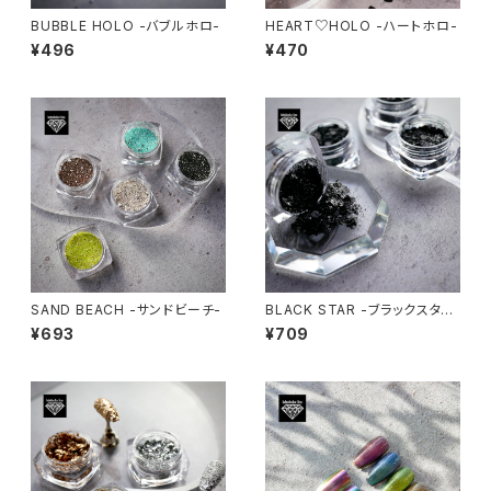
BUBBLE HOLO -バブルホロ-
HEART♡HOLO -ハートホロ-
¥496
¥470
SAND BEACH -サンドビーチ-
BLACK STAR -ブラックスタ
ー-
¥693
¥709