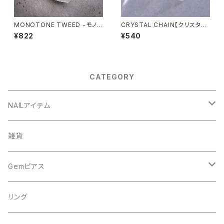
MONOTONE TWEED -モノト
CRYSTAL CHAIN【クリスタル
ーンツィードパウダー-
チェーン】
¥822
¥540
CATEGORY
NAILアイテム
アート
雑貨
ドライフラワー
ネイルツール
Gemピアス
シェル
ライト
シェルピアス
リング
ストーン＆パール
ディスプレイ