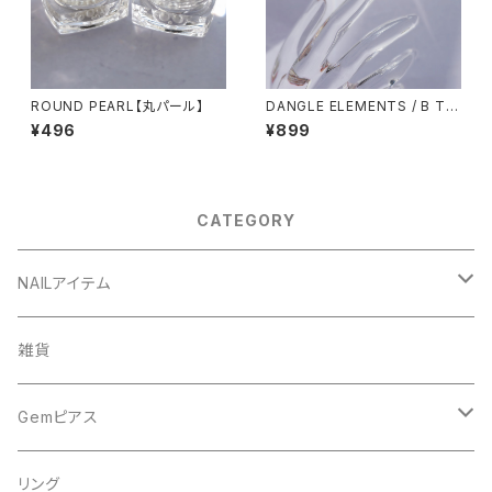
ROUND PEARL【丸パール】
DANGLE ELEMENTS / B TY
PE【ダングルエレメンツ / B】
¥496
¥899
CATEGORY
NAILアイテム
アート
雑貨
ドライフラワー
ネイルツール
Gemピアス
シェル
ライト
シェルピアス
リング