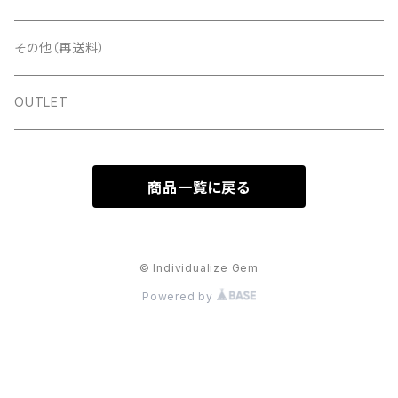
ストーン＆パール
ディスプレイ
ゴールド
パールピアス
その他（再送料）
スタッズ＆メタルパーツ＆チェーン
ツールその他
シルバー
ゴールド
OUTLET
ラメ＆ホロ＆パウダー
ピンクゴールド
シルバー
商品一覧に戻る
フィルム＆シート
樹脂素材
ピンクゴールド
ネイルパーツ＆その他
© Individualize Gem
Powered by