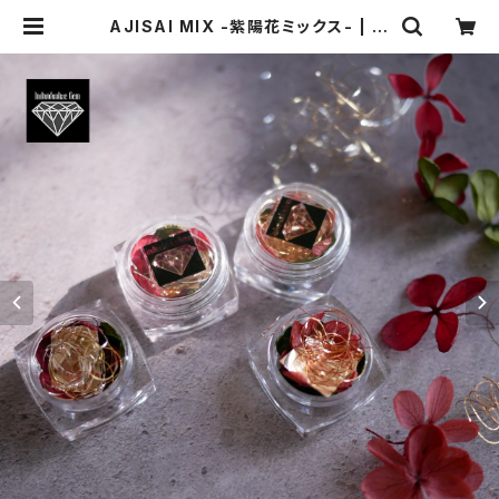
AJISAI MIX -紫陽花ミックス- | In
dividualize Gem