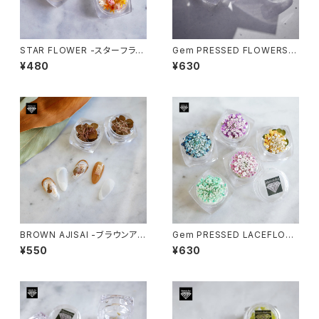
STAR FLOWER -スターフラワ
Gem PRESSED FLOWERS S
ー-
PIREA -コデマリ-
¥480
¥630
BROWN AJISAI -ブラウンアジ
Gem PRESSED LACEFLOW
サイ-
ER Ⅱ -レースフラワ２ー-
¥550
¥630