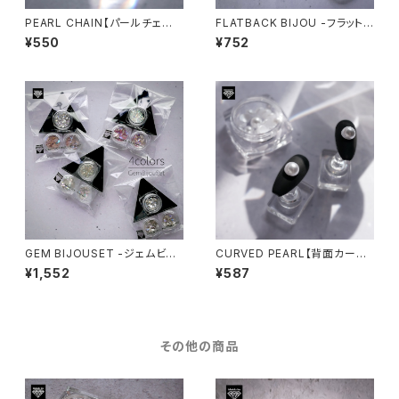
PEARL CHAIN【パールチェー
FLATBACK BIJOU -フラットバ
ン】
ックビジュ-
¥550
¥752
GEM BIJOUSET -ジェムビジ
CURVED PEARL【背面カーブ
ューセット-
パール】
¥1,552
¥587
その他の商品