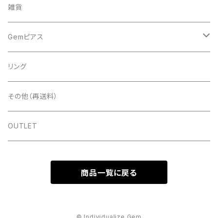
アート
雑貨
ドライフラワー
ネイルツール
Gemピアス
シェル
ライト
シェルピアス
リング
ストーン＆パール
ディスプレイ
ゴールド
パールピアス
その他（再送料）
スタッズ＆メタルパーツ＆チェーン
ツールその他
シルバー
ゴールド
OUTLET
ラメ＆ホロ＆パウダー
ピンクゴールド
シルバー
商品一覧に戻る
フィルム＆シート
樹脂素材
ピンクゴールド
ネイルパーツ＆その他
© Individualize Gem